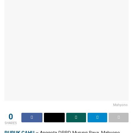
Mahyono.
0
SHARES
PURUK CAHU
– Anggota DPRD Murung Raya, Mahyono,