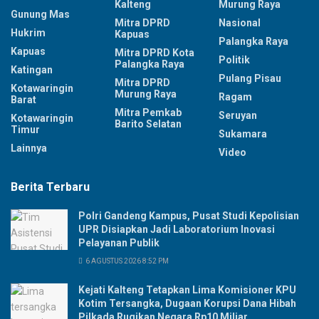
Kalteng
Murung Raya
Gunung Mas
Mitra DPRD
Nasional
Hukrim
Kapuas
Palangka Raya
Kapuas
Mitra DPRD Kota
Politik
Palangka Raya
Katingan
Pulang Pisau
Mitra DPRD
Kotawaringin
Murung Raya
Ragam
Barat
Mitra Pemkab
Seruyan
Kotawaringin
Barito Selatan
Timur
Sukamara
Lainnya
Video
Berita Terbaru
Polri Gandeng Kampus, Pusat Studi Kepolisian
UPR Disiapkan Jadi Laboratorium Inovasi
Pelayanan Publik
6 AGUSTUS 2026 8:52 PM
Kejati Kalteng Tetapkan Lima Komisioner KPU
Kotim Tersangka, Dugaan Korupsi Dana Hibah
Pilkada Rugikan Negara Rp10 Miliar