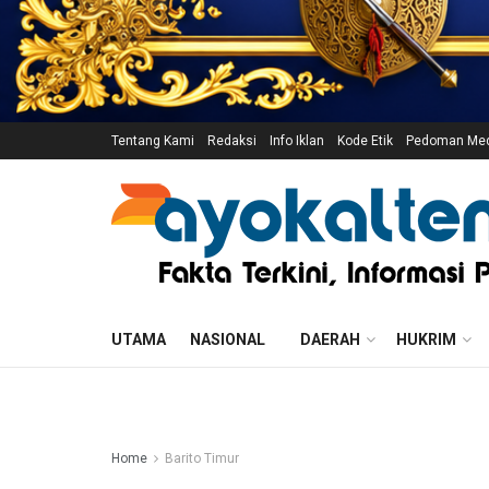
Tentang Kami
Redaksi
Info Iklan
Kode Etik
Pedoman Medi
UTAMA
NASIONAL
DAERAH
HUKRIM
Home
Barito Timur