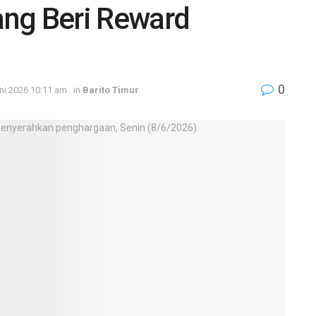
ng Beri Reward
0
ni 2026 10:11 am
in
Barito Timur