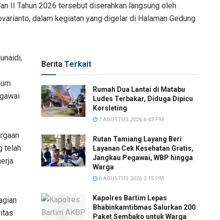
n II Tahun 2026 tersebut diserahkan langsung oleh
varianto, dalam kegiatan yang digelar di Halaman Gedung
unaidi,
Berita
Terkait
mum
Rumah Dua Lantai di Matabu
egawai
Ludes Terbakar, Diduga Dipicu
Korsleting
7 AGUSTUS 2026 6:43 PM
argaan
Rutan Tamiang Layang Beri
 telah
Layanan Cek Kesehatan Gratis,
Jangkau Pegawai, WBP hingga
nerja
Warga
6 AGUSTUS 2026 3:15 PM
Kapolres Bartim Lepas
agian
Bhabinkamtibmas Salurkan 200
itas
Paket Sembako untuk Warga