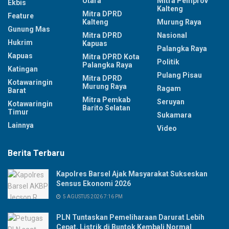
Utara
Mitra Pemprov
Ekbis
Kalteng
Mitra DPRD
Feature
Kalteng
Murung Raya
Gunung Mas
Mitra DPRD
Nasional
Hukrim
Kapuas
Palangka Raya
Kapuas
Mitra DPRD Kota
Politik
Palangka Raya
Katingan
Pulang Pisau
Mitra DPRD
Kotawaringin
Murung Raya
Ragam
Barat
Mitra Pemkab
Seruyan
Kotawaringin
Barito Selatan
Timur
Sukamara
Lainnya
Video
Berita Terbaru
Kapolres Barsel Ajak Masyarakat Sukseskan
Sensus Ekonomi 2026
5 AGUSTUS 2026 7:16 PM
PLN Tuntaskan Pemeliharaan Darurat Lebih
Cepat, Listrik di Buntok Kembali Normal