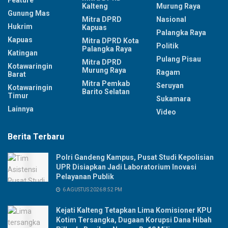
Feature
Kalteng
Murung Raya
Gunung Mas
Mitra DPRD
Nasional
Hukrim
Kapuas
Palangka Raya
Kapuas
Mitra DPRD Kota
Politik
Palangka Raya
Katingan
Pulang Pisau
Mitra DPRD
Kotawaringin
Murung Raya
Ragam
Barat
Mitra Pemkab
Seruyan
Kotawaringin
Barito Selatan
Timur
Sukamara
Lainnya
Video
Berita Terbaru
Polri Gandeng Kampus, Pusat Studi Kepolisian
UPR Disiapkan Jadi Laboratorium Inovasi
Pelayanan Publik
6 AGUSTUS 2026 8:52 PM
Kejati Kalteng Tetapkan Lima Komisioner KPU
Kotim Tersangka, Dugaan Korupsi Dana Hibah