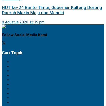
HUT ke-24 Barito Timur, Gubernur Kalteng Dorong
Daerah Makin Maju dan Mandiri
8 Agustus 2026 12:19 pm
Follow Sosial Media Kami
Cari Topik
Artikel
Barito Selatan
Barito Timur
Barito Utara
Daerah
Ekbis
Feature
Gunung Mas
Hukrim
Kapuas