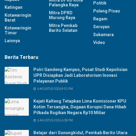
Politik
Palangka Raya
Katingan
Pulang Pisau
Mitra DPRD
Kotawaringin
Murung Raya
Ragam
Barat
Mitra Pemkab
Seruyan
Kotawaringin
Barito Selatan
Timur
Sukamara
Lainnya
Video
Berita Terbaru
Polri Gandeng Kampus, Pusat Studi Kepolisian
UPR Disiapkan Jadi Laboratorium Inovasi
Pelayanan Publik
6 AGUSTUS 2026 8:52 PM
Kejati Kalteng Tetapkan Lima Komisioner KPU
Kotim Tersangka, Dugaan Korupsi Dana Hibah
Pilkada Rugikan Negara Rp10 Miliar
6 AGUSTUS 2026 6:38 PM
Belajar dari Gunungkidul, Pemkab Barito Utara