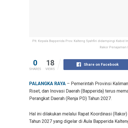
Plt. Kepala Bapperida Prov. Kalteng Syahfiri didampingi Kabi
Rakor Penajaman R
0
18
Share on Facebook
SHARES
VIEWS
PALANGKA RAYA
– Pemerintah Provinsi Kalima
Riset, dan Inovasi Daerah (Bapperida) terus me
Perangkat Daerah (Renja PD) Tahun 2027.
Hal ini dilakukan melalui Rapat Koordinasi (Rako
Tahun 2027 yang digelar di Aula Bapperida Kalten