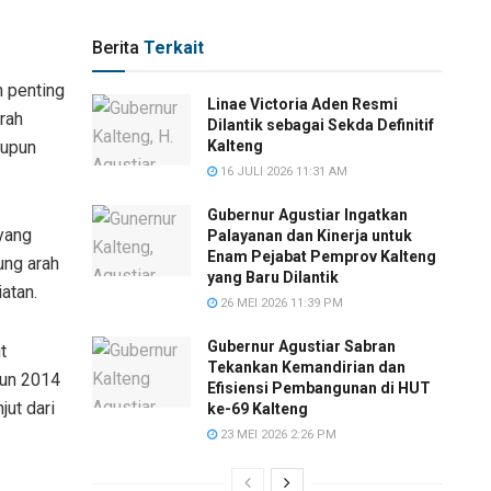
Berita
Terkait
 penting
Linae Victoria Aden Resmi
rah
Dilantik sebagai Sekda Definitif
aupun
Kalteng
16 JULI 2026 11:31 AM
Gubernur Agustiar Ingatkan
 yang
Palayanan dan Kinerja untuk
Enam Pejabat Pemprov Kalteng
ung arah
yang Baru Dilantik
atan.
26 MEI 2026 11:39 PM
Gubernur Agustiar Sabran
t
Tekankan Kemandirian dan
un 2014
Efisiensi Pembangunan di HUT
jut dari
ke-69 Kalteng
23 MEI 2026 2:26 PM