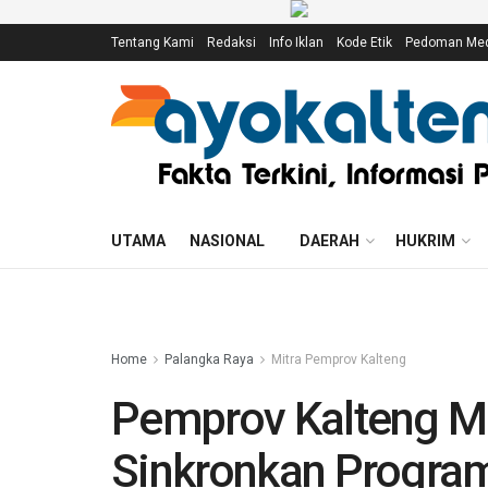
Tentang Kami
Redaksi
Info Iklan
Kode Etik
Pedoman Medi
UTAMA
NASIONAL
DAERAH
HUKRIM
Home
Palangka Raya
Mitra Pemprov Kalteng
Pemprov Kalteng M
Sinkronkan Program