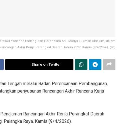
d Infraswil Yohanna Endang dan Perencana Ahli Madya Lukman Alhakim, dalam
ancangan Akhir Renja Perangkat Daerah Tahun 2027, Kamis (9/4/2026). (Ist)
Share on Twitter
ntan Tengah melalui Badan Perencanaan Pembangunan,
matangkan penyusunan Rancangan Akhir Rencana Kerja
r) Penajaman Rancangan Akhir Renja Perangkat Daerah
g, Palangka Raya, Kamis (9/4/2026).