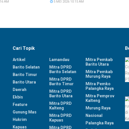
:16 AM
5 MEI 2026 10:15 AM
Cari Topik
B
Artikel
Lamandau
Mitra Pemkab
Barito Utara
Barito Selatan
Mitra DPRD
Barito Selatan
Mitra Pemkab
Barito Timur
Murung Raya
Mitra DPRD
Barito Utara
Barito Timur
Mitra Pemko
Palangka Raya
Daerah
Mitra DPRD
Barito Utara
Mitra Pemprov
Ekbis
Kalteng
Mitra DPRD
Feature
Kalteng
Murung Raya
Gunung Mas
Mitra DPRD
Nasional
Hukrim
Kapuas
Palangka Raya
Kapuas
Mitra DPRD