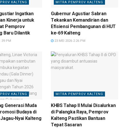
PROV KALTENG
MITRA PEMPROV KALTENG
ustiar Ingatkan
Gubernur Agustiar Sabran
an Kinerja untuk
Tekankan Kemandirian dan
at Pemprov
Efisiensi Pembangunan di HUT
g Baru Dilantik
ke-69 Kalteng
1:39 PM
23 MEI 2026 2:26 PM
PROV KALTENG
MITRA PEMPROV KALTENG
ng Generasi Muda
KHBS Tahap II Mulai Disalurkan
romosi Budaya di
di Palangka Raya, Pemprov
 Jagau-Nyai Kalteng
Kalteng Pastikan Bantuan
Tepat Sasaran