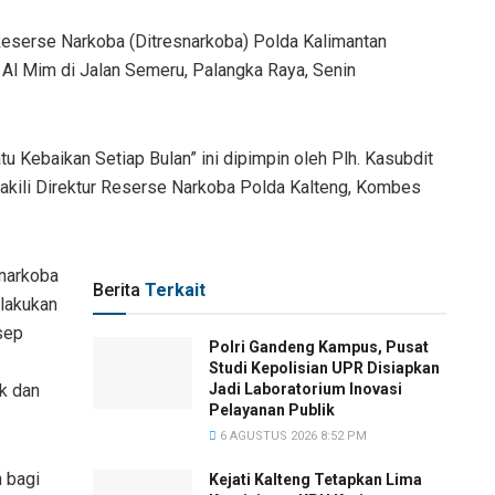
 Reserse Narkoba (Ditresnarkoba) Polda Kalimantan
Al Mim di Jalan Semeru, Palangka Raya, Senin
u Kebaikan Setiap Bulan” ini dipimpin oleh Plh. Kasubdit
akili Direktur Reserse Narkoba Polda Kalteng, Kombes
snarkoba
Berita
Terkait
lakukan
sep
Polri Gandeng Kampus, Pusat
Studi Kepolisian UPR Disiapkan
k dan
Jadi Laboratorium Inovasi
Pelayanan Publik
6 AGUSTUS 2026 8:52 PM
 bagi
Kejati Kalteng Tetapkan Lima