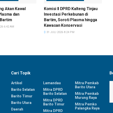
ng Akan Kawal
Komisi II DPRD Kalteng Tinjau
Plasma dan
Investasi Perkebunan di
 Bartim
Bartim, Soroti Plasma hingga
Kawasan Konservasi
26 6:42 AM
31 JULI 2026 8:24 PM
Cari Topik
B
Artikel
Lamandau
Mitra Pemkab
Barito Utara
Barito Selatan
Mitra DPRD
Barito Selatan
Mitra Pemkab
Barito Timur
Murung Raya
Mitra DPRD
Barito Utara
Barito Timur
Mitra Pemko
Palangka Raya
Daerah
Mitra DPRD