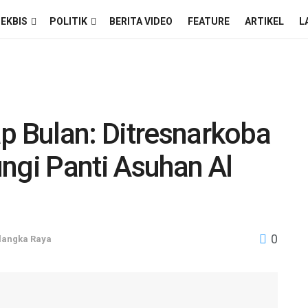
EKBIS
POLITIK
BERITA VIDEO
FEATURE
ARTIKEL
L
p Bulan: Ditresnarkoba
ngi Panti Asuhan Al
0
langka Raya