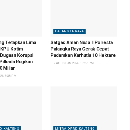
PALANGKA RAYA
eng Tetapkan Lima
Satgas Aman Nusa II Polresta
 KPU Kotim
Palangka Raya Gerak Cepat
 Dugaan Korupsi
Padamkan Karhutla 10 Hektare
Pilkada Rugikan
2 AGUSTUS 2026 10:27 PM
 Miliar
26 6:38 PM
D KALTENG
MITRA DPRD KALTENG