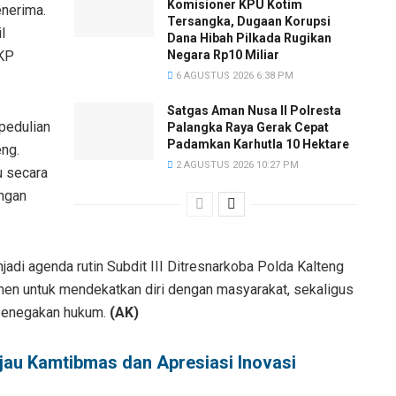
Komisioner KPU Kotim
nerima.
Tersangka, Dugaan Korupsi
l
Dana Hibah Pilkada Rugikan
AKP
Negara Rp10 Miliar
6 AGUSTUS 2026 6:38 PM
Satgas Aman Nusa II Polresta
pedulian
Palangka Raya Gerak Cepat
Padamkan Karhutla 10 Hektare
eng.
2 AGUSTUS 2026 10:27 PM
u secara
ungan
jadi agenda rutin Subdit III Ditresnarkoba Polda Kalteng
men untuk mendekatkan diri dengan masyarakat, sekaligus
s penegakan hukum.
(AK)
jau Kamtibmas dan Apresiasi Inovasi