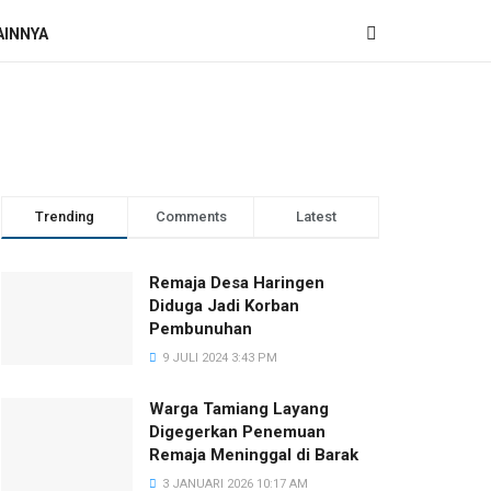
AINNYA
Trending
Comments
Latest
Remaja Desa Haringen
Diduga Jadi Korban
Pembunuhan
9 JULI 2024 3:43 PM
Warga Tamiang Layang
Digegerkan Penemuan
Remaja Meninggal di Barak
3 JANUARI 2026 10:17 AM