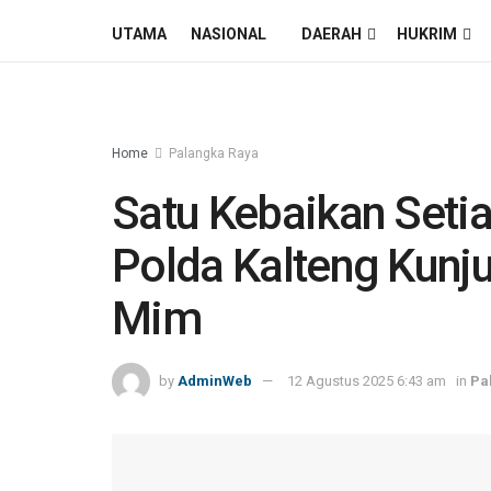
UTAMA
NASIONAL
DAERAH
HUKRIM
Home
Palangka Raya
Satu Kebaikan Setia
Polda Kalteng Kunju
Mim
by
AdminWeb
12 Agustus 2025 6:43 am
in
Pa