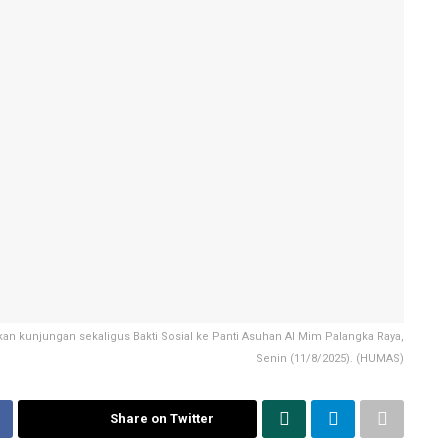
kan kunjungan sekaligus Bakti Sosial ke Panti Asuhan Al Mim Palangka Raya,
Senin (11/8/2025). (HUMAS)
Share on Twitter