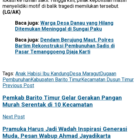
lokasi ke rumah sakit. Hingga kini, pihak kepolisian masih
menyelidiki motif di balik tragedi memilukan tersebut.
(LG/AK)
Baca juga:
Warga Desa Danau yang Hilang
Ditemukan Meninggal di Sungai Paku
Baca juga:
Dendam Berujung Maut, Polres
Bartim Rekonstruksi Pembunuhan Sadis di
Pasar Temanggoeng Djaja Karti
Tags:
Anak Habisi Ibu Kandung
Desa Maragut
Dugaan
Pembunuhan
Kabupaten Barito Timur
Kecamatan Dusun Timur
Previous Post
Pemkab Barito Timur Gelar Gerakan Pangan
Murah Serentak di 10 Kecamatan
Next Post
Pramuka Harus Jadi Wadah Inspirasi Generasi
Muda, Pesan Wabup Ahmad Jayadikarta