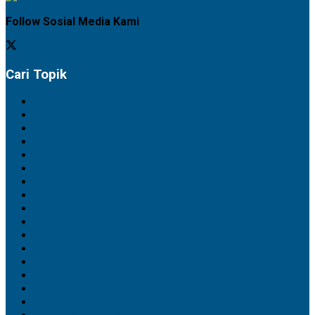
Follow Sosial Media Kami
Cari Topik
Artikel
Barito Selatan
Barito Timur
Barito Utara
Daerah
Ekbis
Feature
Gunung Mas
Hukrim
Kapuas
Katingan
Kotawaringin Barat
Kotawaringin Timur
Lainnya
Lamandau
Mitra DPRD Barito Selatan