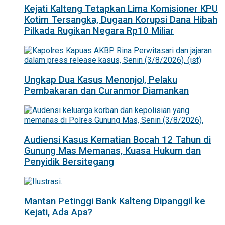
Kejati Kalteng Tetapkan Lima Komisioner KPU
Kotim Tersangka, Dugaan Korupsi Dana Hibah
Pilkada Rugikan Negara Rp10 Miliar
Ungkap Dua Kasus Menonjol, Pelaku
Pembakaran dan Curanmor Diamankan
Audiensi Kasus Kematian Bocah 12 Tahun di
Gunung Mas Memanas, Kuasa Hukum dan
Penyidik Bersitegang
Mantan Petinggi Bank Kalteng Dipanggil ke
Kejati, Ada Apa?