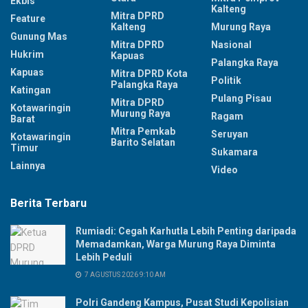
Ekbis
Kalteng
Mitra DPRD
Feature
Kalteng
Murung Raya
Gunung Mas
Mitra DPRD
Nasional
Hukrim
Kapuas
Palangka Raya
Kapuas
Mitra DPRD Kota
Politik
Palangka Raya
Katingan
Pulang Pisau
Mitra DPRD
Kotawaringin
Murung Raya
Ragam
Barat
Mitra Pemkab
Seruyan
Kotawaringin
Barito Selatan
Timur
Sukamara
Lainnya
Video
Berita Terbaru
Rumiadi: Cegah Karhutla Lebih Penting daripada
Memadamkan, Warga Murung Raya Diminta
Lebih Peduli
7 AGUSTUS 2026 9:10 AM
Polri Gandeng Kampus, Pusat Studi Kepolisian