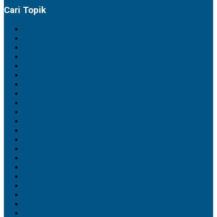
Cari Topik
Artikel
Barito Selatan
Barito Timur
Barito Utara
Daerah
Ekbis
Feature
Gunung Mas
Hukrim
Kapuas
Katingan
Kotawaringin Barat
Kotawaringin Timur
Lainnya
Lamandau
Mitra DPRD Barito Selatan
Mitra DPRD Barito Timur
Mitra DPRD Barito Utara
Mitra DPRD Kalteng
Mitra DPRD Kapuas
Mitra DPRD Kota Palangka Raya