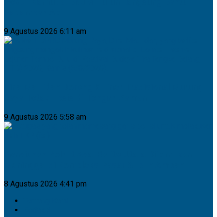
Peduli Karhutla, BNJM Turun Langsung Bantu
Padamkan Api
9 Agustus 2026 6:11 am
Dina Maulidah Dorong Kuliner Tradisional Murung
Raya Tetap Eksis di Tengah Zaman
9 Agustus 2026 5:58 am
Pensiunan Polhut Asal Barito Utara Ditemukan
Meninggal di Kompleks Pasar Subuh Ampah
8 Agustus 2026 4:41 pm
Tentang Kami
Redaksi