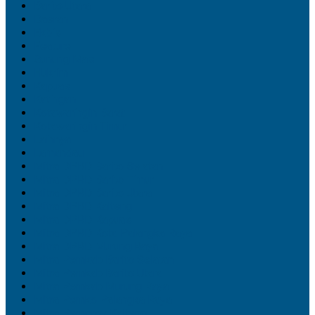
Barito Utara
Daerah
Ekbis
Feature
Gunung Mas
Hukrim
Kapuas
Katingan
Kotawaringin Barat
Kotawaringin Timur
Lainnya
Lamandau
Mitra DPRD Barito Selatan
Mitra DPRD Barito Timur
Mitra DPRD Barito Utara
Mitra DPRD Kalteng
Mitra DPRD Kapuas
Mitra DPRD Kota Palangka Raya
Mitra DPRD Murung Raya
Mitra Pemkab Barito Selatan
Mitra Pemkab Barito Utara
Mitra Pemkab Murung Raya
Mitra Pemko Palangka Raya
Mitra Pemprov Kalteng