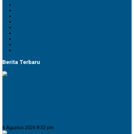
Murung Raya
Nasional
Palangka Raya
Politik
Pulang Pisau
Ragam
Seruyan
Sukamara
Video
Berita Terbaru
Polri Gandeng Kampus, Pusat Studi Kepolisian UPR
Disiapkan Jadi Laboratorium Inovasi Pelayanan
Publik
6 Agustus 2026 8:52 pm