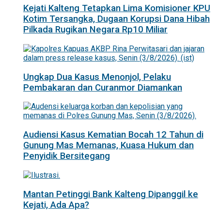
Kejati Kalteng Tetapkan Lima Komisioner KPU
Kotim Tersangka, Dugaan Korupsi Dana Hibah
Pilkada Rugikan Negara Rp10 Miliar
Ungkap Dua Kasus Menonjol, Pelaku
Pembakaran dan Curanmor Diamankan
Audiensi Kasus Kematian Bocah 12 Tahun di
Gunung Mas Memanas, Kuasa Hukum dan
Penyidik Bersitegang
Mantan Petinggi Bank Kalteng Dipanggil ke
Kejati, Ada Apa?