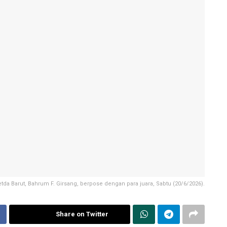
Setda Barut, Bahrum F. Girsang, berpose dengan para juara, Sabtu (20/6/2026).
Share on Twitter