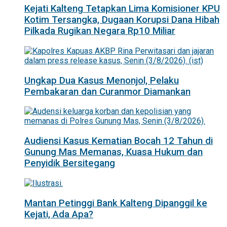
Kejati Kalteng Tetapkan Lima Komisioner KPU
Kotim Tersangka, Dugaan Korupsi Dana Hibah
Pilkada Rugikan Negara Rp10 Miliar
Ungkap Dua Kasus Menonjol, Pelaku
Pembakaran dan Curanmor Diamankan
Audiensi Kasus Kematian Bocah 12 Tahun di
Gunung Mas Memanas, Kuasa Hukum dan
Penyidik Bersitegang
Mantan Petinggi Bank Kalteng Dipanggil ke
Kejati, Ada Apa?