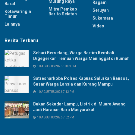
Murung Raya
Ragam
Barat
Mitra Pemkab
Seruyan
Kotawaringin
Barito Selatan
Timur
Sukamara
Lainnya
Video
Berita Terbaru
Sehari Berselang, Warga Bartim Kembali
Digegerkan Temuan Warga Meninggal di Rumah
10 AGUSTUS 2026 10:08 PM
Satresnarkoba Polres Kapuas Salurkan Bansos,
Sasar Warga Lansia dan Kurang Mampu
10 AGUSTUS 2026 7:12 PM
Bukan Sekadar Lampu, Listrik di Muara Awang
Jadi Harapan Baru Masyarakat
10 AGUSTUS 2026 7:02 PM