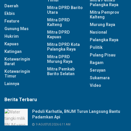
Palangka Raya
Daerah
Mitra DPRD Barito
Utara
Mitra Pemprov
Ekbis
Kalteng
Mitra DPRD
Feature
Kalteng
Murung Raya
Gunung Mas
Mitra DPRD
Nasional
Hukrim
Kapuas
Palangka Raya
Kapuas
Mitra DPRD Kota
Politik
Palangka Raya
Katingan
Pulang Pisau
Mitra DPRD
Kotawaringin
Murung Raya
Ragam
Barat
Mitra Pemkab
Seruyan
Kotawaringin
Barito Selatan
Timur
Sukamara
Lainnya
Video
Berita Terbaru
Peduli Karhutla, BNJM Turun Langsung Bantu
Padamkan Api
9 AGUSTUS 2026 6:11 AM