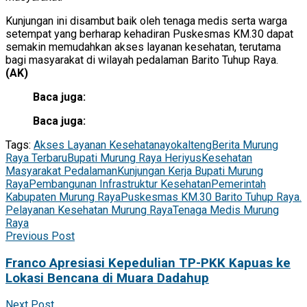
Kunjungan ini disambut baik oleh tenaga medis serta warga
setempat yang berharap kehadiran Puskesmas KM.30 dapat
semakin memudahkan akses layanan kesehatan, terutama
bagi masyarakat di wilayah pedalaman Barito Tuhup Raya.
(AK)
Baca juga:
Baca juga:
Tags:
Akses Layanan Kesehatan
ayokalteng
Berita Murung
Raya Terbaru
Bupati Murung Raya Heriyus
Kesehatan
Masyarakat Pedalaman
Kunjungan Kerja Bupati Murung
Raya
Pembangunan Infrastruktur Kesehatan
Pemerintah
Kabupaten Murung Raya
Puskesmas KM.30 Barito Tuhup Raya.
Pelayanan Kesehatan Murung Raya
Tenaga Medis Murung
Raya
Previous Post
Franco Apresiasi Kepedulian TP-PKK Kapuas ke
Lokasi Bencana di Muara Dadahup
Next Post