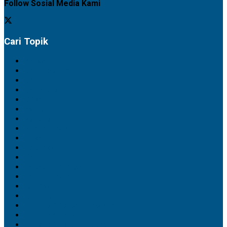
Follow Sosial Media Kami
Cari Topik
Artikel
Barito Selatan
Barito Timur
Barito Utara
Daerah
Ekbis
Feature
Gunung Mas
Hukrim
Kapuas
Katingan
Kotawaringin Barat
Kotawaringin Timur
Lainnya
Lamandau
Mitra DPRD Barito Selatan
Mitra DPRD Barito Timur
Mitra DPRD Barito Utara