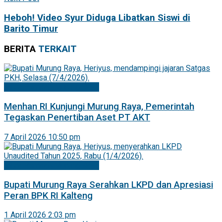
Heboh! Video Syur Diduga Libatkan Siswi di
Barito Timur
BERITA
TERKAIT
Mitra Pemkab Murung Raya
Menhan RI Kunjungi Murung Raya, Pemerintah
Tegaskan Penertiban Aset PT AKT
7 April 2026 10:50 pm
Mitra Pemkab Murung Raya
Bupati Murung Raya Serahkan LKPD dan Apresiasi
Peran BPK RI Kalteng
1 April 2026 2:03 pm